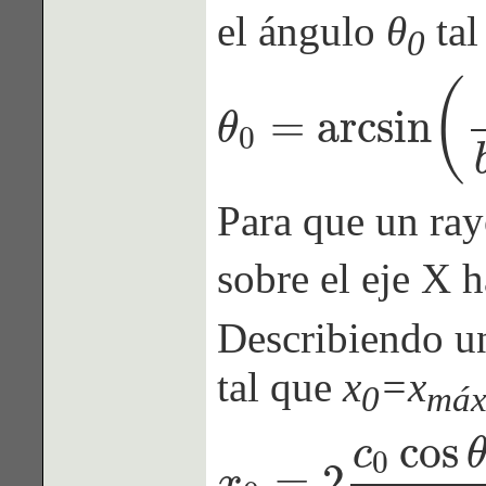
el ángulo
θ
tal
0
(
=
arcsin
θ
0
θ
0
=
arcsin
(
c
0
b
y
s
+
c
0
)
Para que un rayo
sobre el eje X h
Describiendo un
tal que
x
=x
0
má
cos
c
0
=
2
x