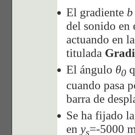
El gradiente
b
del sonido en e
actuando en la
titulada
Gradi
El ángulo
θ
q
0
cuando pasa po
barra de despl
Se ha fijado l
en
y
=-5000 
s