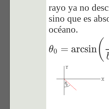
rayo ya no desc
sino que es abs
océano.
(
=
arcsin
θ
0
θ
0
=
arcsin
(
c
0
b
y
s
+
c
0
)
θ
0
=
36.9
º