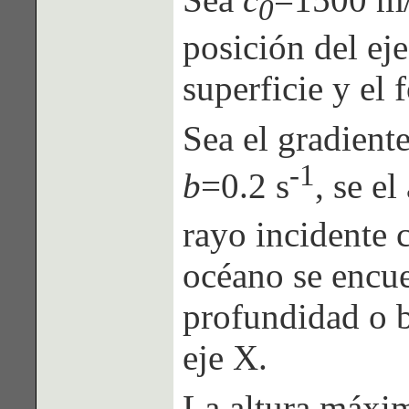
0
posición del ej
superficie y el
Sea el gradiente
-1
b
=0.2 s
, se e
rayo incidente c
océano se encu
profundidad o 
eje X.
La altura máxim