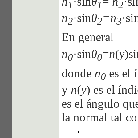
n
·sin
θ
=
n
·si
1
1
2
n
·sin
θ
=n
·si
2
2
3
En general
n
·sin
θ
=
n
(
y
)s
0
0
donde
n
es el 
0
y
n
(
y
) es el índ
es el ángulo qu
la normal tal co