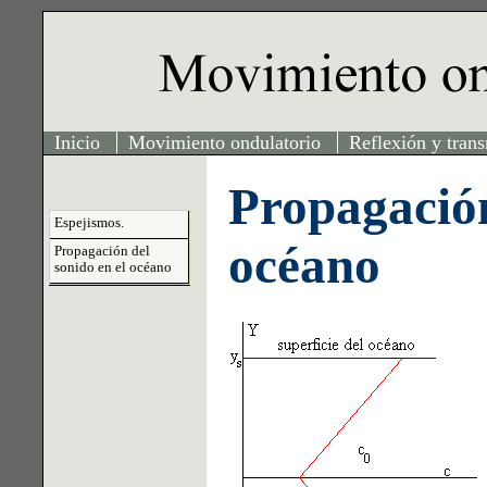
Inicio
Movimiento ondulatorio
Reflexión y tran
Propagación
Espejismos.
océano
Propagación del
sonido en el océano