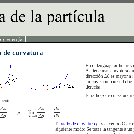
o y energía
 de curvatura
En el lenguaje ordinario,
Δ
s
tiene más curvatura qu
dirección Δ
θ
es mayor a i
ambos. Compárese la figur
derecha
El radio
ρ
de curvatura me
mente,
Δ
s
Δ
s
d
s
=
lim
=
θ
ρ
=
lim
Δ
s
→
0
Δ
s
Δ
θ
=
d
s
d
θ
ρ
d
θ
Δ
θ
Δ
θ
→
0
Δ
s
El
radio de curvatura
ρ
y el centro C de c
siguiente modo: Se traza la tangente a un 