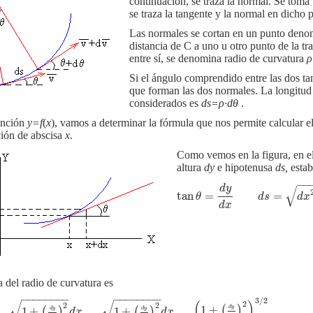
continuación, se traza la normal. Se toma
se traza la tangente y la normal en dicho 
Las normales se cortan en un punto denom
distancia de C a uno u otro punto de la tr
entre sí, se denomina radio de curvatura
ρ
Si el ángulo comprendido entre las dos t
que forman las dos normales. La longitud 
considerados es
ds=ρ·dθ
.
unción
y=f
(
x
), vamos a determinar la fórmula que nos permite calcular e
ción de abscisa
x
.
Como vemos en la figura, en el
altura
dy
e hipotenusa
ds,
estab
−
−
√
d
y
tan
=
=
tan
θ
=
d
y
d
x
d
s
=
d
x
2
+
d
y
2
=
θ
d
s
d
x
d
x
 del radio de curvatura es
−
−
−
−
−
−
−
−
−
−
−
−
−
−
−
−
3
/
2
√
√
(
)
2
2
2
1
+
(
)
d
y
1
+
1
+
(
)
(
)
d
y
d
y
d
x
d
x