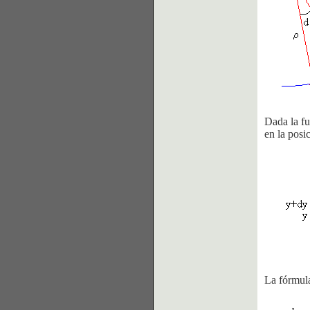
Dada la f
en la posi
La fórmula