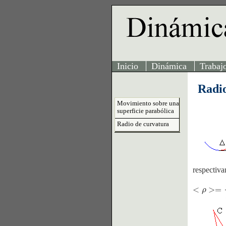
Inicio
Dinámica
Trabaj
Radio
Movimiento sobre una
superficie parabólica
Radio de curvatura
respectiva
<
>
=
<
ρ
>
=
Δ
s
Δ
ρ