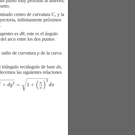
 un punto muy próximo al anterior,
punto.
inado centro de curvatura C, y la
ayectoria, infinitamente próximos
.
angentes es
dθ
, este es el ángulo
del arco entre los dos puntos
l radio de curvatura
ρ
de la curva
 triángulo rectángulo de base
dx
,
lecemos las siguientes relaciones
−
−
−
−
−
−
−
−
−
−
−
−
−
−
√
2
(
)
2
2
+
=
1
+
d
y
1
+
(
d
y
d
x
)
2
d
x
d
y
d
x
d
x