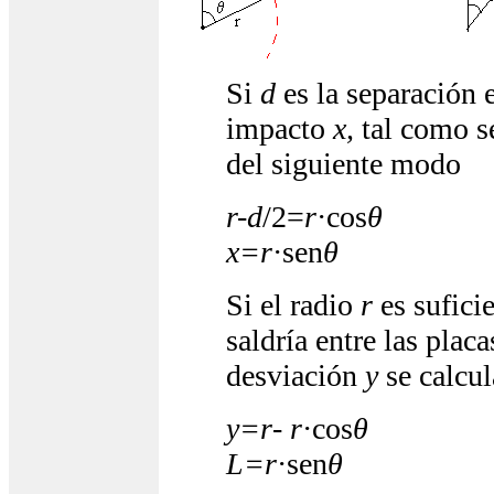
Si
d
es la separación e
impacto
x,
tal como se
del siguiente modo
r-d
/2=
r
·cos
θ
x=r
·sen
θ
Si el radio
r
es sufici
saldría entre las plac
desviación
y
se calcul
y=r
-
r
·cos
θ
L=r
·sen
θ