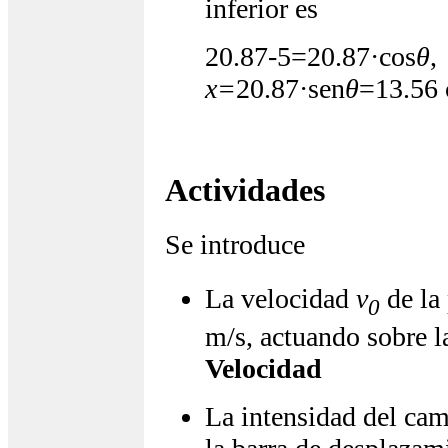
inferior es
20.87-5=20.87·cos
θ
x=
20.87·sen
θ
=13.56
Actividades
Se introduce
La velocidad
v
de la 
0
m/s, actuando sobre l
Velocidad
La intensidad del cam