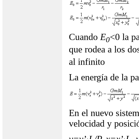
Cuando
E
<0 la p
0
que rodea a los d
al infinito
La energía de la pa
En el nuevo sistem
velocidad y posici
v=v’·L/P, x=x’·L, 