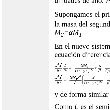
unidades de año,
Supongamos el pri
la masa del segund
M
=αM
2
1
En el nuevo siste
ecuación diferencia
y de forma similar
Como
L
es el semi