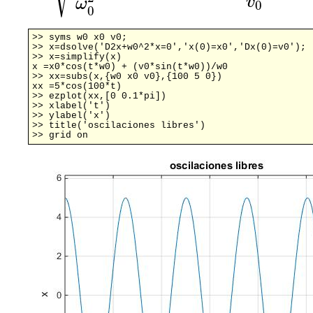
v
ω
0
0
>> syms w0 x0 v0;

>> x=dsolve('D2x+w0^2*x=0','x(0)=x0','Dx(0)=v0');

>> x=simplify(x)

x =x0*cos(t*w0) + (v0*sin(t*w0))/w0

>> xx=subs(x,{w0 x0 v0},{100 5 0})

xx =5*cos(100*t)

>> ezplot(xx,[0 0.1*pi])

>> xlabel('t')

>> ylabel('x')

>> title('oscilaciones libres')

>> grid on