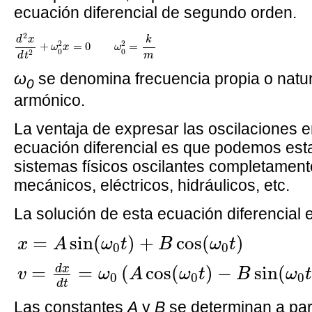
ecuación diferencial de segundo orden.
d
2
x
d
t
2
+
ω
0
2
x
=
0
ω
0
2
=
k
m
2
k
d
x
2
2
+
=
0
=
ω
x
ω
0
0
2
m
d
t
ω
se denomina frecuencia propia o natur
0
armónico.
La ventaja de expresar las oscilaciones 
ecuación diferencial es que podemos est
sistemas físicos oscilantes completamente
mecánicos, eléctricos, hidráulicos, etc.
La solución de esta ecuación diferencial 
x
=
A
sin
(
ω
0
t
)
+
B
cos
(
ω
0
t
)
v
=
d
x
d
t
=
ω
0
(
=
sin
(
)
+
cos
(
)
x
A
ω
t
B
ω
t
0
0
d
x
=
=
(
cos
(
)
−
sin
(
v
ω
A
ω
t
B
ω
0
0
0
d
t
Las constantes
A
y
B
se determinan a parti