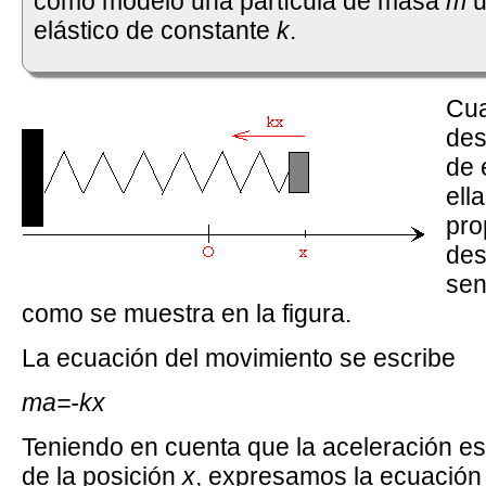
como modelo una partícula de masa
m
u
elástico de constante
k
.
Cua
de
de 
ell
pro
des
sen
como se muestra en la figura.
La ecuación del movimiento se escribe
ma=-kx
Teniendo en cuenta que la aceleración e
de la posición
x
, expresamos la ecuación