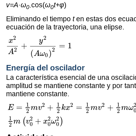
v=A·
ω
cos(
ω
t+φ
)
0·
0
Eliminando el tiempo
t
en estas dos ecuac
ecuación de la trayectoria, una elipse.
x
2
A
2
+
y
2
(
A
ω
0
)
2
=
1
2
2
x
y
+
=
1
2
2
A
(
)
A
ω
0
Energía del oscilador
La característica esencial de una oscilaci
amplitud se mantiene constante y por tanto
mantiene constante.
E
=
1
2
m
v
2
+
1
2
k
x
2
=
1
2
m
v
2
+
1
2
m
ω
0
2
1
1
1
1
2
2
2
=
+
=
+
E
m
v
k
x
m
v
m
ω
2
2
2
2
1
2
2
2
+
(
)
m
v
x
ω
0
0
0
2