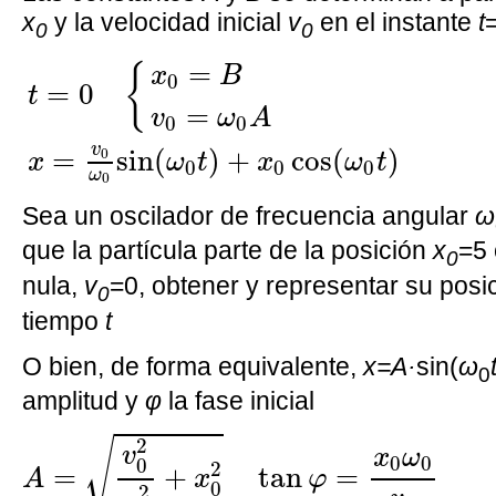
x
y la velocidad inicial
v
en el instante
t
0
0
t
=
0
{
x
0
=
B
v
0
=
ω
0
A
x
=
v
0
ω
0
sin
(
ω
0
t
=
{
x
B
0
=
0
t
=
v
ω
A
0
0
v
=
sin
(
)
+
cos
(
)
0
x
ω
t
x
ω
t
0
0
0
ω
0
Sea un oscilador de frecuencia angular
ω
que la partícula parte de la posición
x
=5 
0
nula,
v
=0, obtener y representar su posi
0
tiempo
t
O bien, de forma equivalente,
x=A·
sin(
ω
0
amplitud y
φ
la fase inicial
A
=
v
0
2
ω
0
2
+
x
0
2
tan
φ
=
x
0
ω
0
v
0
2
√
v
x
ω
0
0
0
2
=
+
tan
=
A
x
φ
0
2