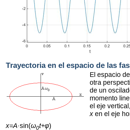
Trayectoria en el espacio de las fa
El espacio de
otra perspec
de un oscilad
momento linea
el eje vertica
x
en el eje ho
x=A·
sin(
ω
t+φ
)
0