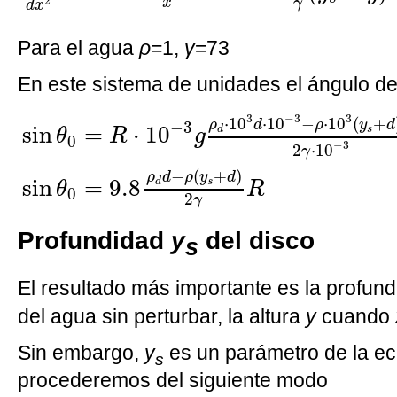
2
x
γ
d
x
Para el agua
ρ
=1,
γ
=73
En este sistema de unidades el ángulo de
sin
θ
0
=
R
·
10
−
3
g
ρ
d
·
10
3
d
·
10
−
3
−
ρ
·
10
3
−
3
3
⋅
10
⋅
10
−
⋅
10
(
+
ρ
d
ρ
y
d
−
3
sin
=
⋅
10
s
d
θ
R
g
0
−
3
2
⋅
10
γ
−
(
+
)
ρ
d
ρ
y
d
sin
=
9.8
s
d
θ
R
0
2
γ
Profundidad
y
del disco
s
El resultado más importante es la profund
del agua sin perturbar, la altura
y
cuando
Sin embargo,
y
es un parámetro de la ec
s
procederemos del siguiente modo