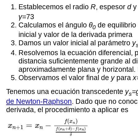
Establecemos el radio
R
, espesor
d
y
γ
=73
Calculamos el ángulo
θ
de equilibrio
0
inicial y valor de la derivada primera
Damos un valor inicial al parámetro
y
Resolvemos la ecuación diferencial, 
distancia suficientemente grande al d
aproximadamente plana y horizontal.
Observamos el valor final de
y
para
x
Tenemos una ecuación transcedente
y
=
s
de Newton-Raphson
. Dado que no conoc
derivada, el procedimiento a aplicar es
x
n
+
1
=
x
n
−
f
(
x
n
)
f
(
x
n
+
δ
)
−
f
(
x
n
)
δ
x
n
+
1
=
(
)
f
x
=
−
n
x
x
+
1
n
n
(
+
)
−
(
)
f
x
δ
f
x
n
n
δ