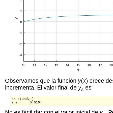
Observamos que la función
y
(
x
) crece d
incrementa. El valor final de
y
es
s
>> x(end,1)

ans =    0.6164
No es fácil dar con el valor inicial de
y
. P