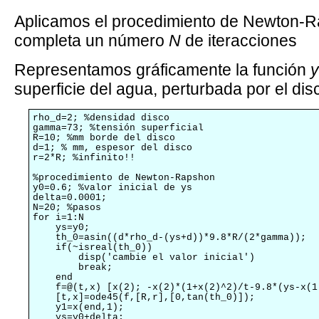
Aplicamos el procedimiento de Newton-R
completa un número
N
de iteracciones
Representamos gráficamente la función
y
superficie del agua, perturbada por el disc
rho_d=2; %densidad disco

gamma=73; %tensión superficial

R=10; %mm borde del disco

d=1; % mm, espesor del disco

r=2*R; %infinito!!

%procedimiento de Newton-Rapshon

y0=0.6; %valor inicial de ys

delta=0.0001;

N=20; %pasos

for i=1:N

    ys=y0;

    th_0=asin((d*rho_d-(ys+d))*9.8*R/(2*gamma));

    if(~isreal(th_0))

        disp('cambie el valor inicial')

        break;

    end

    f=@(t,x) [x(2); -x(2)*(1+x(2)^2)/t-9.8*(ys-x(1
    [t,x]=ode45(f,[R,r],[0,tan(th_0)]);

    y1=x(end,1);

    ys=y0+delta;
