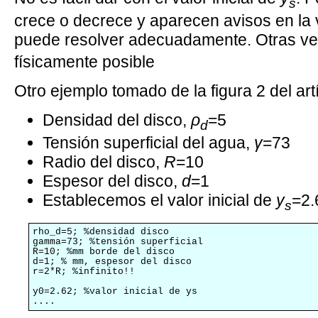
s
crece o decrece y aparecen avisos en la
puede resolver adecuadamente. Otras ve
físicamente posible
Otro ejemplo tomado de la figura 2 del ar
Densidad del disco,
ρ
=5
d
Tensión superficial del agua,
γ
=73
Radio del disco,
R
=10
Espesor del disco,
d
=1
Establecemos el valor inicial de
y
=2.
s
rho_d=5; %densidad disco

gamma=73; %tensión superficial

R=10; %mm borde del disco

d=1; % mm, espesor del disco

r=2*R; %infinito!!

y0=2.62; %valor inicial de ys

....