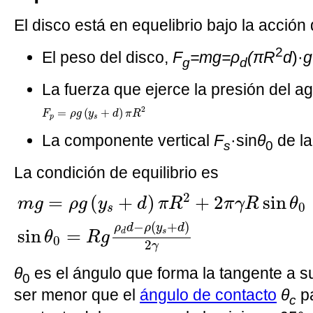
El disco está en equelibrio bajo la acción 
2
El peso del disco,
F
=mg=ρ
(πR
d
)·
g
g
d
La fuerza que ejerce la presión del 
F
p
=
ρ
g
(
y
s
+
d
)
π
R
2
2
=
(
+
)
F
ρ
g
y
d
π
R
p
s
La componente vertical
F
·sin
θ
de la
s
0
La condición de equilibrio es
m
g
=
ρ
g
(
y
s
+
d
)
π
R
2
+
2
π
γ
R
sin
θ
0
sin
θ
0
2
=
(
+
)
+
2
sin
m
g
ρ
g
y
d
π
R
π
γ
R
θ
0
s
−
(
+
)
ρ
d
ρ
y
d
sin
=
s
d
θ
R
g
0
2
γ
θ
es el ángulo que forma la tangente a su
0
ser menor que el
ángulo de contacto
θ
pa
c