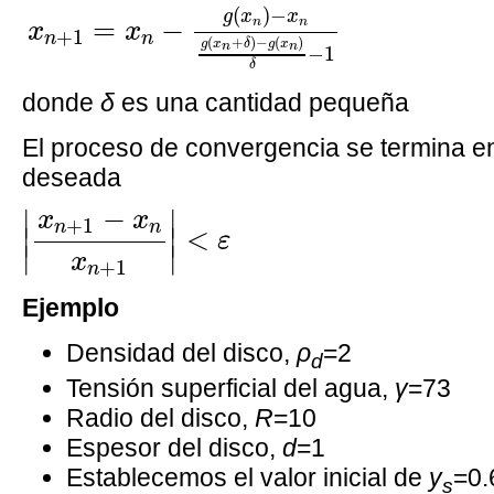
(
)
−
g
x
x
=
−
n
n
x
x
+
1
n
n
(
+
)
−
(
)
g
x
δ
g
x
n
n
−
1
δ
donde
δ
es una cantidad pequeña
El proceso de convergencia se termina 
deseada
|
x
n
+
1
−
x
n
x
n
+
1
|
<
ε
−
∣
∣
x
x
+
1
n
n
<
∣
∣
ε
∣
∣
x
+
1
n
Ejemplo
Densidad del disco,
ρ
=2
d
Tensión superficial del agua,
γ
=73
Radio del disco,
R
=10
Espesor del disco,
d
=1
Establecemos el valor inicial de
y
=0.
s