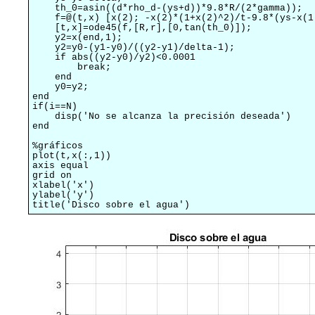
    th_0=asin((d*rho_d-(ys+d))*9.8*R/(2*gamma));

    f=@(t,x) [x(2); -x(2)*(1+x(2)^2)/t-9.8*(ys-x(1
    [t,x]=ode45(f,[R,r],[0,tan(th_0)]);

    y2=x(end,1);

    y2=y0-(y1-y0)/((y2-y1)/delta-1);

    if abs((y2-y0)/y2)<0.0001

        break;

    end

    y0=y2;

end

if(i==N)

    disp('No se alcanza la precisión deseada')

end

%gráficos

plot(t,x(:,1))

axis equal

grid on

xlabel('x')

ylabel('y')

title('Disco sobre el agua')