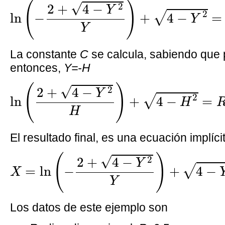
(
)
√
2
2
+
4
−
Y
2
√
ln
−
+
4
−
=
Y
Y
La constante
C
se calcula, sabiendo que
entonces,
Y=-H
ln
(
2
+
4
−
Y
2
H
)
+
4
−
H
2
=
R
sin
φ
+
C
(
)
√
2
2
+
4
−
Y
2
√
ln
+
4
−
=
H
H
El resultado final, es una ecuación implíc
X
=
ln
(
−
2
+
4
−
Y
2
Y
)
+
4
−
Y
2
−
ln
(
2
+
4
−
H
2
(
)
√
2
2
+
4
−
Y
√
=
ln
−
+
4
−
X
Y
Los datos de este ejemplo son