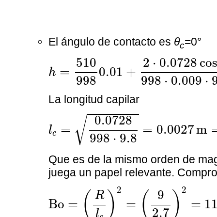
El ángulo de contacto es
θ
=0°
c
h
=
510
998
0.01
+
2
·
0.0728
cos
2
⋅
0.0728
co
510
=
0.01
+
h
998
998
⋅
0.009
⋅
La longitud capilar
l
c
=
0.0728
998
·
9.8
=
0.0027
m
0.0728
√
=
=
0.0027
m
l
c
998
⋅
9.8
Que es de la mismo orden de mag
juega un papel relevante. Comp
Bo
=
(
R
l
c
)
2
=
(
9
2.7
)
2
=
11
2
2
9
(
)
(
)
R
Bo
=
=
=
1
2.7
l
c