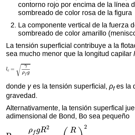
contorno rojo por encima de la línea
sombreado de color rosa de la figura
La componente vertical de la fuerza de
sombreado de color amarillo (menisco
La tensión superficial contribuye a la flo
sea mucho menor que la longitud capilar
l
l
c
=
γ
ρ
f
g
γ
√
=
l
c
ρ
g
f
donde
γ
es la tensión superficial,
ρ
es la 
f
gravedad.
Alternativamente, la tensión superfical j
adimensional de Bond, Bo sea pequeño
Bo
=
ρ
f
g
R
2
γ
=
(
R
l
c
)
2
2
2
ρ
g
R
R
f