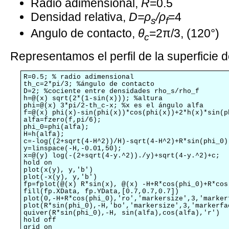
Radio adimensional,
R
=0.5
Densidad relativa,
D=ρ
/ρ
=4
s
f
Angulo de contacto,
θ
=2π/3, (120°)
c
Representamos el perfil de la superficie d
R=0.5; % radio adimensional

th_c=2*pi/3; %ángulo de contacto

D=2; %cociente entre densidades rho_s/rho_f

h=@(x) sqrt(2*(1-sin(x))); %altura

phi=@(x) 3*pi/2-th_c-x; %x es el ángulo alfa

f=@(x) phi(x)-sin(phi(x))*cos(phi(x))+2*h(x)*sin(p
alfa=fzero(f,pi/6);

phi_0=phi(alfa);

H=h(alfa);

c=-log((2+sqrt(4-H^2))/H)-sqrt(4-H^2)+R*sin(phi_0);
y=linspace(-H,-0.01,50);

x=@(y) log(-(2+sqrt(4-y.^2))./y)+sqrt(4-y.^2)+c;

hold on

plot(x(y), y,'b')

plot(-x(y), y,'b')

fp=fplot(@(x) R*sin(x), @(x) -H+R*cos(phi_0)+R*cos
fill(fp.XData, fp.YData,[0.7,0.7,0.7])

plot(0,-H+R*cos(phi_0),'ro','markersize',3,'markerf
plot(R*sin(phi_0),-H,'bo','markersize',3,'markerfac
quiver(R*sin(phi_0),-H, sin(alfa),cos(alfa),'r')

hold off

grid on
