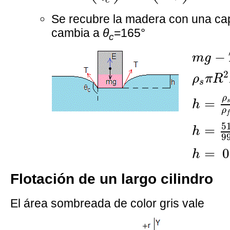
Se recubre la madera con una capa
cambia a
θ
=165°
c
m
g
−
T
−
m
g
2
ρ
π
R
s
ρ
=
h
ρ
5
=
h
9
=
 0
h
Flotación de un largo cilindro
El área sombreada de color gris vale