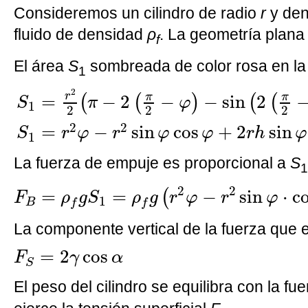
Consideremos un cilindro de radio
r
y de
fluido de densidad
ρ
. La geometría plana 
f
El área
S
sombreada de color rosa en la 
1
S
1
=
r
2
2
(
π
−
2
(
π
2
−
φ
)
−
sin
(
2
(
π
2
−
φ
)
)
)
+
2
r
π
π
=
−
2
−
−
sin
2
(
(
)
(
(
S
π
φ
1
2
2
2
2
2
=
−
sin
cos
+
2
sin
S
r
φ
r
φ
φ
r
h
φ
1
La fuerza de empuje es proporcional a
S
1
F
B
=
ρ
f
g
S
1
=
ρ
f
g
(
r
2
φ
−
r
2
sin
φ
·
cos
φ
+
2
2
2
=
=
−
sin
⋅
c
(
F
ρ
g
S
ρ
g
r
φ
r
φ
1
B
f
f
La componente vertical de la fuerza que ej
F
S
=
2
γ
cos
α
=
2
cos
F
γ
α
S
El peso del cilindro se equilibra con la f