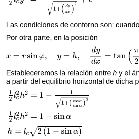
c
2
√
2
(
)
d
y
1
+
d
x
Las condiciones de contorno son: cuand
Por otra parte, en la posición
x
=
r
sin
φ
,
y
=
h
,
d
y
d
x
=
tan
(
π
2
−
α
)
=
d
y
π
(
=
sin
,
=
,
=
tan
x
r
φ
y
h
2
d
x
Estableceremos la relación entre
h
y el á
a partir del equilibrio horizontal de dicha 
1
2
l
c
2
h
2
=
1
−
1
1
+
(
cos
α
sin
α
)
2
1
2
l
c
2
h
2
1
1
2
2
=
1
−
l
h
c
2
√
2
cos
α
1
+
(
)
sin
α
1
2
2
=
1
−
sin
l
h
α
c
2
=
2
(
1
−
sin
)
√
h
l
α
c