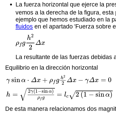
La fuerza horizontal que ejerce la pre
vemos a la derecha de la figura, esta
ejemplo que hemos estudiado en la pá
fluidos
en el apartado 'Fuerza sobre e
ρ
f
g
h
2
2
Δ
x
2
h
ρ
g
Δ
x
f
2
La resultante de las fuerzas debidas a
Equilibrio en la dirección horizontal
γ
sin
α
·
Δ
x
+
ρ
f
g
h
2
2
Δ
x
−
γ
Δ
x
=
0
h
=
2
γ
(
1
2
h
sin
⋅
+
−
=
0
γ
α
Δ
x
ρ
g
Δ
x
γ
Δ
x
f
2
√
2
(
1
−
sin
)
γ
α
=
=
2
(
1
−
sin
)
√
h
l
α
c
ρ
g
f
De esta manera relacionamos dos magni