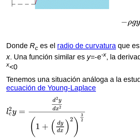
−
ρ
g
Donde
R
es el
radio de curvatura
que es 
c
-x
x
. Una función similar es
y
=-e
, la deriv
x
<0
Tenemos una situación análoga a la estud
ecuación de Young-Laplace
l
c
2
y
=
d
2
y
d
x
2
(
1
+
(
d
y
d
x
)
2
)
3
2
2
d
y
2
2
d
x
=
l
y
c
3
2
(
)
2
(
)
d
y
1
+
d
x