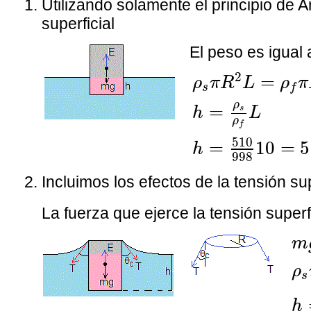
Utilizando solamente el principio de 
superficial
El peso es igual
ρ
s
π
R
2
L
=
ρ
f
π
2
=
ρ
π
R
L
ρ
π
s
f
ρ
=
s
h
L
ρ
f
510
=
10
=
5
h
998
Incluimos los efectos de la tensión su
La fuerza que ejerce la tensión superf
m
m
ρ
s
h