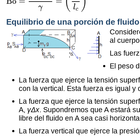
(
)
Bo
=
=
γ
l
c
Equilibrio de una porción de fluido
Consider
al cuerpo
Las fuerz
El peso d
La fuerza que ejerce la tensión superf
con la vertical. Esta fuerza es igual y
La fuerza que ejerce la tensión superfi
A,
γΔx
. Supondremos que A estará suf
libre del fluido en A sea casi horizonta
La fuerza vertical que ejerce la presi