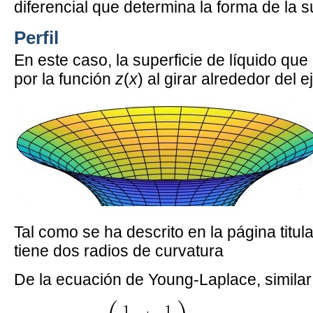
diferencial que determina la forma de la s
Perfil
En este caso, la superficie de líquido qu
por la función
z
(
x
) al girar alrededor del e
Tal como se ha descrito en la página titu
tiene dos radios de curvatura
De la ecuación de Young-Laplace, similar 
−
ρ
f
g
z
=
γ
(
1
r
1
+
1
r
2
)
r
1
=
(
1
+
(
d
z
d
x
)
2
)
3
2
|
1
1