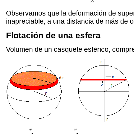
Observamos que la deformación de superfici
inapreciable, a una distancia de más de 
Flotación de una esfera
Volumen de un casquete esférico, compr
V
=
∫
z
0
r
π
x
2
d
z
=
∫
z
0
r
π
(
r
2
−
z
2
)
d
z
=
π
r
3
r
r