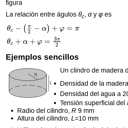
figura
La relación entre águlos
θ
,
α
y
φ
es
c
θ
c
−
(
π
2
−
α
)
+
φ
=
π
θ
c
+
α
+
φ
=
3
π
2
π
−
−
+
=
(
)
θ
α
φ
π
c
2
3
π
+
+
=
θ
α
φ
c
2
Ejemplos sencillos
Un clindro de madera 
Densidad de la mader
Densidad del agua a 2
Tensión superficial del
Radio del cilindro,
R
9 mm
Altura del cilindro,
L
=10 mm