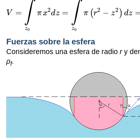
∫
∫
2
2
2
=
=
−
(
)
V
π
x
d
z
π
r
z
d
z
z
z
0
0
Fuerzas sobre la esfera
Consideremos una esfera de radio
r
y de
ρ
.
f