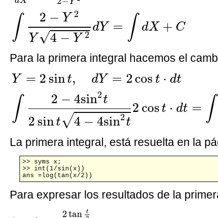
2
−
d
X
Y
2
2
−
Y
∫
∫
=
+
d
Y
d
X
C
√
2
4
−
Y
Y
Para la primera integral hacemos el camb
Y
=
2
sin
t
,
d
Y
=
2
cos
t
·
d
t
∫
2
−
4
sin
2
t
2
si
=
2
sin
,
=
2
cos
⋅
Y
t
d
Y
t
d
t
2
2
−
4
sin
t
∫
∫
2
cos
⋅
=
t
d
t
2
√
2
sin
4
−
4
sin
t
t
La primera integral, está resuelta en la pá
>> syms x;

>> int(1/sin(x))

ans =log(tan(x/2))
Para expresar los resultados de la primer
tan
t
=
2
tan
t
2
1
−
tan
2
t
2
tan
t
·
tan
2
t
2
+
2
t
t
2
tan