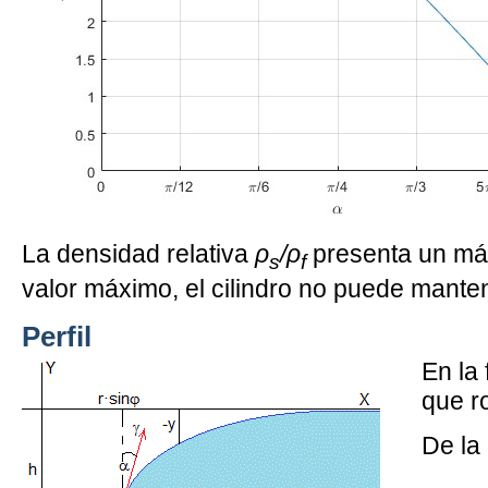
La densidad relativa
ρ
/ρ
presenta un máx
s
f
valor máximo, el cilindro no puede manten
Perfil
En la 
que ro
De la
−
ρ
g
y