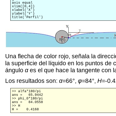
axis equal

xlim([0,4])

xlabel('X')

ylabel('Y')

title('Perfil')
Una flecha de color rojo, señala la direcci
la superficie del líquido en los puntos de 
ángulo
α
es el que hace la tangente con la
Los resultados son:
α
=66°,
φ
=84°,
H
=-0.4
>> alfa*180/pi

ans =   65.9442

>> phi_0*180/pi

ans =   84.0558

>> H

H =    0.4168