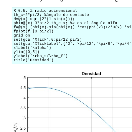
R=0.5; % radio adimensional

th_c=2*pi/3; %ángulo de contacto

H=@(x) sqrt(2*(1-sin(x)));

phi=@(x) 3*pi/2-th_c-x; %x es el ángulo alfa

f=@(x) (phi(x)-sin(phi(x)).*cos(phi(x))+2*H(x).*si
fplot(f,[0,pi/2])

grid on

set(gca,'XTick',0:pi/12:pi/2)

set(gca,'XTickLabel',{'0','\pi/12','\pi/6','\pi/4'
xlabel('\alpha')

ylim([0,5])

ylabel('\rho_s/\rho_f')

title('Densidad')