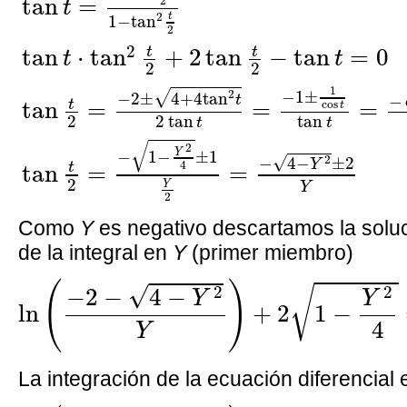
tan
=
2
t
2
t
1
−
tan
2
2
t
t
tan
⋅
tan
+
2
tan
−
tan
=
0
t
t
2
2
1
−
1
±
√
2
−
2
±
4
+
4
tan
−
t
t
tan
=
=
=
cos
t
tan
2
tan
2
t
t
√
2
Y
−
1
−
±
1
√
2
−
4
−
±
2
Y
4
t
tan
=
=
2
Y
Y
2
Como
Y
es negativo descartamos la soluc
de la integral en
Y
(primer miembro)
ln
(
−
2
−
4
−
Y
2
Y
)
+
2
1
−
Y
2
4
=
ln
(
−
2
−
4
−
Y
(
)
√
2
2
√
−
2
−
4
−
Y
Y
ln
+
2
1
−
4
Y
La integración de la ecuación diferencial 
ln
(
−
2
+
4
−
Y
2
Y
)
+
4
−
Y
2
=
X
+
C