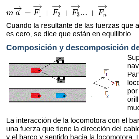
m
a
→
=
F
1
→
+
F
2
→
+
F
3
→
...
+
F
n
→
−
→
−
→
−
→
−
→
→
=
+
+
...
+
m
a
F
F
F
F
1
2
3
n
Cuando la resultante de las fuerzas que 
es cero, se dice que están en equilibrio
Composición y descomposición de
Sup
nav
Pan
loc
por
ori
mue
La interacción de la locomotora con el b
una fuerza que tiene la dirección del cab
y el barco y sentido hacia la locomotora