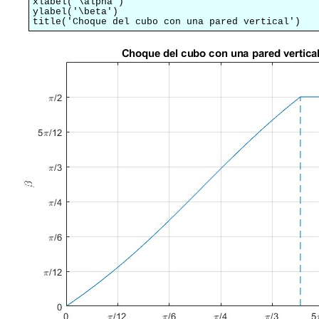
xlabel('\alpha')

ylabel('\beta')

title('Choque del cubo con una pared vertical')