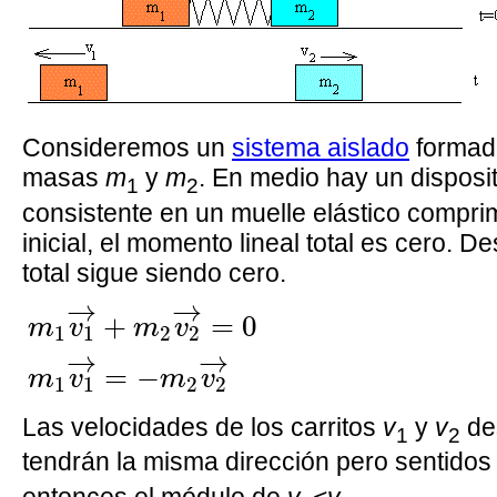
Consideremos un
sistema aislado
formado
masas
m
y
m
. En medio hay un disposi
1
2
consistente en un muelle elástico comprim
inicial, el momento lineal total es cero. 
total sigue siendo cero.
m
1
v
1
→
+
m
2
v
2
→
=
0
m
1
v
1
→
=
−
m
2
v
2
→
→
+
=
0
m
v
m
v
1
1
2
2
→
→
=
−
m
v
m
v
1
1
2
2
Las velocidades de los carritos
v
y
v
de
1
2
tendrán la misma dirección pero sentidos 
entonces el módulo de
v
<
v
.