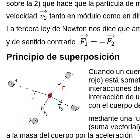
sobre la 2) que hace que la partícula de
v
2
→
→
velocidad
tanto en módulo como en di
v
2
La tercera ley de Newton nos dice que a
F
1
→
=
−
F
2
→
−
→
−
→
=
−
y de sentido contrario.
F
F
1
2
Principio de superposición
Cuando un cue
rojo) está somet
interacciones d
interacción de u
con el cuerpo de
mediante una f
(suma vectorial)
a la masa del cuerpo por la aceleración