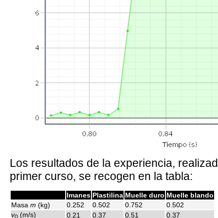
Los resultados de la experiencia, realiza
primer curso, se recogen en la tabla:
Imanes
Plastilina
Muelle duro
Muelle blando
Masa
m
(kg)
0.252
0.502
0.752
0.502
v
(m/s)
0.21
0.37
0.51
0.37
0