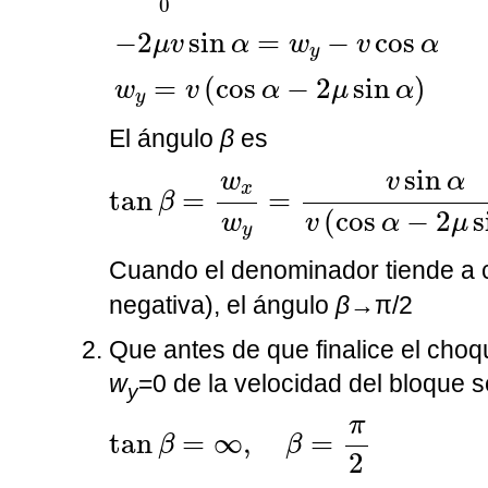
0
−
2
sin
=
−
cos
μ
v
α
w
v
α
y
=
(
cos
−
2
sin
)
w
v
α
μ
α
y
El ángulo
β
es
tan
β
=
w
x
w
y
=
v
sin
α
v
(
cos
α
−
2
μ
sin
v
α
w
x
tan
=
=
β
(
cos
−
2
s
v
α
μ
w
y
Cuando el denominador tiende a c
negativa), el ángulo
β
→π/2
Que antes de que finalice el cho
w
=0 de la velocidad del bloque 
y
tan
β
=
∞
,
β
=
π
2
π
tan
=
∞
,
=
β
β
2