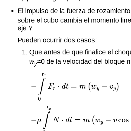
El impulso de la fuerza de rozamient
sobre el cubo cambia el momento linea
eje Y
Pueden ocurrir dos casos:
Que antes de que finalice el cho
w
≠0 de la velocidad del bloque 
y
−
∫
0
t
x
F
r
·
d
t
=
m
(
w
y
−
v
y
)
−
μ
∫
0
t
x
N
t
x
∫
−
⋅
=
−
(
)
F
d
t
m
w
v
r
y
y
0
t
x
∫
−
⋅
=
−
cos
(
μ
N
d
t
m
w
v
y