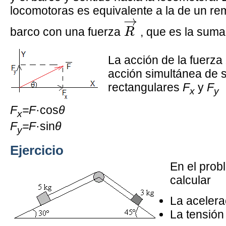
locomotoras es equivalente a la de un rem
R
→
→
barco con una fuerza
, que es la suma
R
La acción de la fuerza
acción simultánea de
rectangulares
F
y
F
x
y
F
=F
·cos
θ
x
F
=F
·sin
θ
y
Ejercicio
En el probl
calcular
La acelera
La tensión