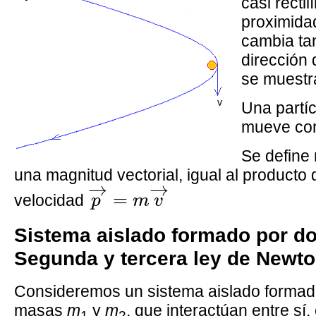
casi recti
proximida
cambia ta
dirección 
se muestra
Una partíc
mueve c
Se define
una magnitud vectorial, igual al producto 
p
→
=
m
v
→
→
→
=
velocidad
p
m
v
Sistema aislado formado por do
Segunda y tercera ley de Newt
Consideremos un sistema aislado formado
masas
m
y
m
, que interactúan entre sí,
1
2