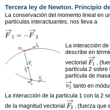
Tercera ley de Newton. Principio d
La conservación del momento lineal en u
partículas interactuantes, nos lleva a
F
→
1
=
−
F
→
2
→
→
=
−
F
F
1
2
La interacción de 
describe en térmi
F
1
→
−
→
vectorial
, (fue
F
1
partícula 2 sobre
partícula de mas
v
1
→
→
tanto en módu
v
1
La interacción de la partícula 1 con la 2 
F
2
→
−
→
de la magnitud vectorial
, (fuerza que e
F
2