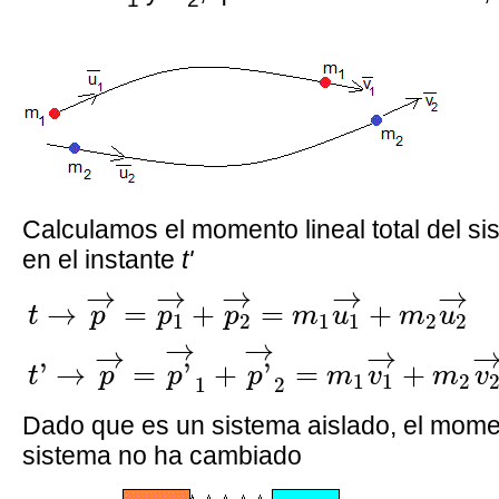
Calculamos el momento lineal total del si
en el instante
t'
t
→
p
→
=
p
1
→
+
p
2
→
=
m
1
u
1
→
+
m
2
u
2
→
→
→
→
→
→
=
+
=
+
t
p
p
p
m
u
m
u
1
2
1
1
2
2
→
→
→
→
'
→
=
'
+
'
=
+
t
p
p
p
m
v
m
v
1
1
2
1
2
Dado que es un sistema aislado, el moment
sistema no ha cambiado