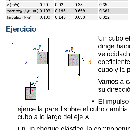
v
(m/s)
0.20
0.02
0.38
0.35
mv+mv
(kg·m/s)
0.103
0.195
0.669
0.361
0
Impulso (N·s)
0.100
0.145
0.698
0.322
Ejercicio
Un cubo e
dirige hac
velocidad
coeficient
cubo y la 
Vamos a ca
su direcci
El impulso
ejerce la pared sobre el cubo cambia 
cubo a lo largo del eje X
En un choque elástico, la component