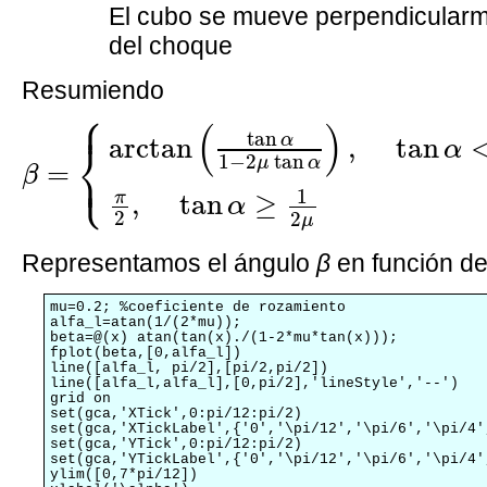
El cubo se mueve perpendicularm
del choque
Resumiendo
⎧
⎪
β
=
{
arctan
(
tan
α
1
−
2
μ
tan
α
)
,
tan
α
<
1
(
)
tan
α
arctan
,
tan
⎨
α
1
−
2
tan
⎩
μ
α
⎪
=
β
1
π
,
tan
≥
α
2
2
μ
Representamos el ángulo
β
en función de
mu=0.2; %coeficiente de rozamiento

alfa_l=atan(1/(2*mu));

beta=@(x) atan(tan(x)./(1-2*mu*tan(x)));

fplot(beta,[0,alfa_l])

line([alfa_l, pi/2],[pi/2,pi/2])

line([alfa_l,alfa_l],[0,pi/2],'lineStyle','--')

grid on

set(gca,'XTick',0:pi/12:pi/2)

set(gca,'XTickLabel',{'0','\pi/12','\pi/6','\pi/4'
set(gca,'YTick',0:pi/12:pi/2)

set(gca,'YTickLabel',{'0','\pi/12','\pi/6','\pi/4'
ylim([0,7*pi/12])
