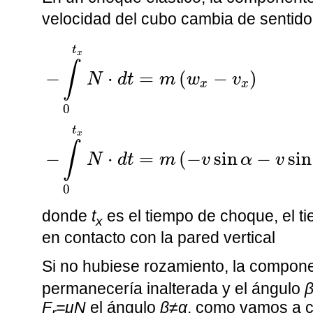
velocidad del cubo cambia de sentid
−
∫
0
t
x
N
·
d
t
=
m
(
w
x
−
v
x
)
−
∫
0
t
x
N
·
d
t
=
t
x
∫
−
⋅
=
(
−
)
N
d
t
m
w
v
x
x
0
t
x
∫
−
⋅
=
(
−
sin
−
sin
N
d
t
m
v
α
v
0
donde
t
es el tiempo de choque, el t
x
en contacto con la pared vertical
Si no hubiese rozamiento, la compon
permanecería inalterada y el ángulo
F
=μN
el ángulo
β≠α
, como vamos a 
r