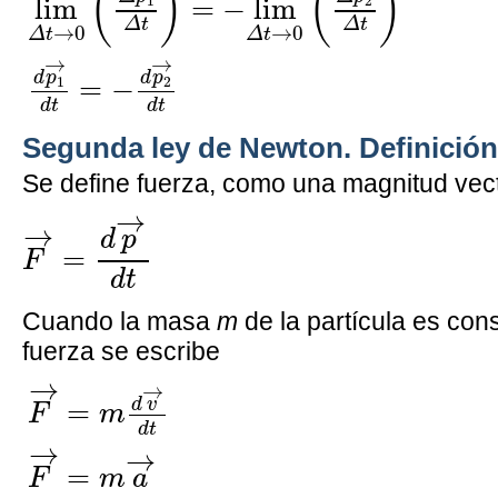
(
)
(
)
lim
=
−
lim
1
2
Δ
t
Δ
t
→
0
→
0
Δ
t
Δ
t
→
→
d
p
d
p
=
−
1
2
d
t
d
t
Segunda ley de Newton. Definición
Se define fuerza, como una magnitud vect
F
→
=
d
p
→
d
t
→
→
d
p
=
F
d
t
Cuando la masa
m
de la partícula es cons
fuerza se escribe
F
→
=
m
d
v
→
d
t
F
→
=
m
a
→
→
→
d
v
=
F
m
d
t
→
→
=
F
m
a