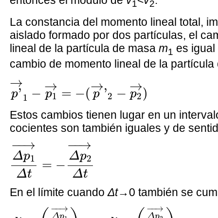
1
2
La constancia del momento lineal total, i
aislado formado por dos partículas, el c
lineal de la partícula de masa
m
es igual 
1
cambio de momento lineal de la partícul
p
'
→
1
−
p
1
→
=
−
(
p
→
'
2
−
p
2
→
)
→
→
→
→
'
−
=
−
(
'
−
)
p
p
p
p
1
2
2
1
Estos cambios tienen lugar en un interva
cocientes son también iguales y de sentid
Δ
p
1
→
Δ
t
=
−
Δ
p
2
→
Δ
t
−
−
→
−
−
→
Δ
p
Δ
p
1
2
=
−
Δ
t
Δ
t
En el límite cuando
Δt
→0 también se cum
lim
Δ
t
→
0
(
Δ
p
1
→
Δ
t
)
=
−
lim
Δ
t
→
0
(
Δ
p
2
−
−
→
−
−
→
Δ
p
Δ
p