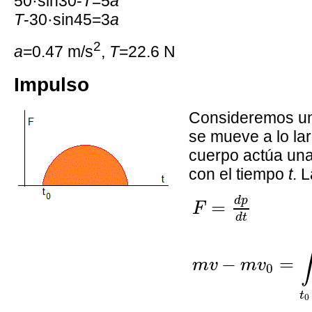
50·sin30-
T
=5
a
T
-30·sin45=3
a
2
a
=0.47 m/s
,
T
=22.6 N
Impulso
Consideremos u
se mueve a lo lar
cuerpo actúa un
con el tiempo
t
. 
F
=
d
p
d
t
m
v
−
m
v
d
p
=
F
d
t
∫
−
=
m
v
m
v
0
t
0